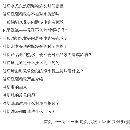
·
油切水龙头洗碗颗粒多长时间更换
·
油切洗碗颗粒会不会对水质影响
·
一般油切水龙头内装多少克洗碗球
·
化学洗涤——无孔不入的“危险分子”
·
一般油切水龙头内装多少克洗碗球？
·
油切水龙头洗碗颗粒多长时间更换？
·
油切产品遇到热水，会不会对产品效力造成影响？
·
油切球是通过什么技术去油污的
·
油切球面对竞争激烈的净水行业意味着什么？
·
油切洗碗颗粒产品介绍
·
油切宝的由来
·
油切球的常见问题
·
油切洗涤适用什么材质的餐具？
·
油切洗涤都能清洗什么油污？
首页 上一页
下一页
尾页
页次：1/3页 共44条记