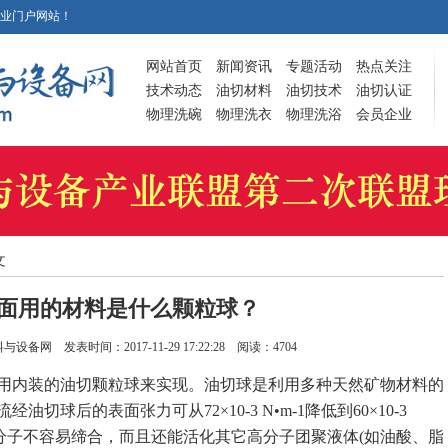
业门户网站！
网站首页
新闻资讯
专题活动
热点关注
技术动态
油切材料
油切技术
油切认证
物理洗碗
物理洗衣
物理洗浴
会员企业
文
面用的材料是什么颗粒球？
料与设备网
发表时间：2017-11-29 17:22:28 阅读：4704
用内装的油切颗粒球来实现。油切球是利用多种天然矿物材料的
球后的表面张力可从72×10-3 N•m-1降低到60×10-3
水分子不容易缔合，而且还能活化其它高分子团聚液体(如油酸、脂