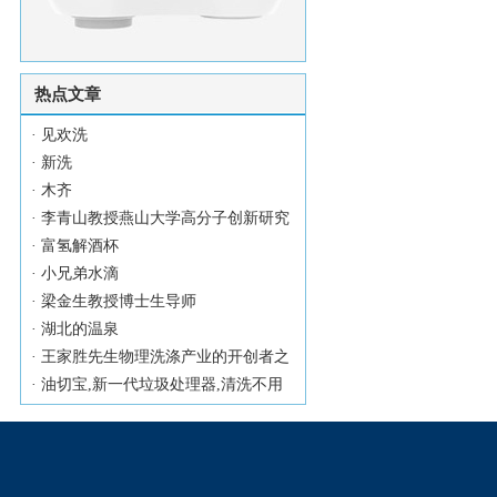
热点文章
·
见欢洗
·
新洗
·
木齐
·
李青山教授燕山大学高分子创新研究
·
富氢解酒杯
·
小兄弟水滴
·
梁金生教授博士生导师
·
湖北的温泉
·
王家胜先生物理洗涤产业的开创者之
·
油切宝,新一代垃圾处理器,清洗不用