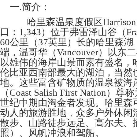
一.简介：
哈里森温泉度假区Harrison Ho
口：1,343）位于弗雷泽山谷（Frase
60公里（37英里）长的哈里森湖（Har
端，温哥华（Vancouver）以
以雄伟的海岸山景而素有盛名，
伦比亚西南部最大的湖泊，当然
地。这些富含矿物质的温泉被海
（Coast Salish First Nati
世纪中期由淘金者发现。哈里森
动人的旅游胜地，众多户外休闲
散步、山路徒步远足、高尔夫、
照）、风帆冲浪和驾船。